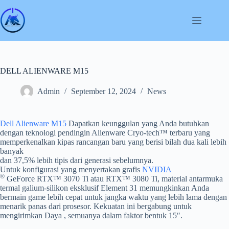
Skip
to
content
DELL ALIENWARE M15
Admin
September 12, 2024
News
Dell Alienware M15
Dapatkan keunggulan yang Anda butuhkan
dengan teknologi pendingin Alienware Cryo-tech™ terbaru yang
memperkenalkan kipas rancangan baru yang berisi bilah dua kali lebih
banyak
dan 37,5% lebih tipis dari generasi sebelumnya.
Untuk konfigurasi yang menyertakan grafis
NVIDIA
®
GeForce RTX™ 3070 Ti atau RTX™ 3080 Ti, material antarmuka
termal galium-silikon eksklusif Element 31 memungkinkan Anda
bermain game lebih cepat untuk jangka waktu yang lebih lama dengan
menarik panas dari prosesor. Kekuatan ini bergabung untuk
mengirimkan Daya , semuanya dalam faktor bentuk 15″.