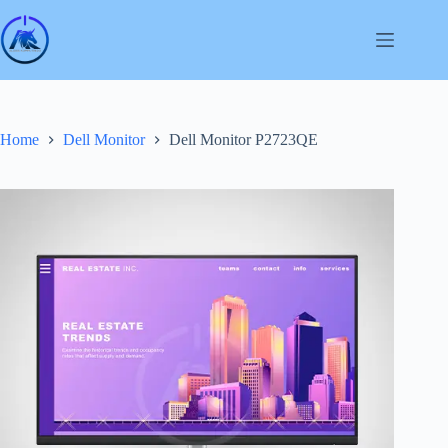
Skip
to
content
Home
Dell Monitor
Dell Monitor P2723QE